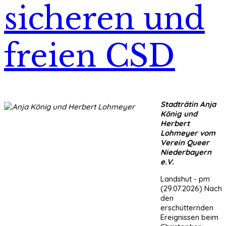
sicheren und
freien CSD
Stadträtin Anja
König und
Herbert
Lohmeyer vom
Verein Queer
Niederbayern
e.V.
Landshut - pm
(29.07.2026) Nach
den
erschütternden
Ereignissen beim