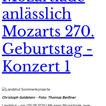
anlässlich
Mozarts 270.
Geburtstag -
Konzert 1
Christoph Goldstein - Foto: Thomas Beißner
Landshut – pm (05.08.2026) Mit einer Mozartiade, zwei