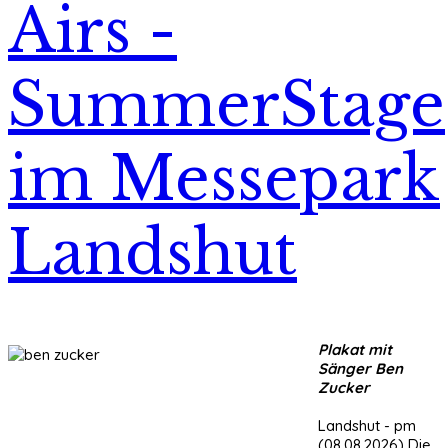
Airs -
SummerStage
im Messepark
Landshut
Plakat mit
Sänger Ben
Zucker
Landshut - pm
(08.08.2026) Die