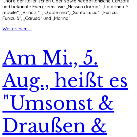
Chöre der italienischen Oper sowie neapolitanische Canzoni
und bekannte Evergreens wie „Nessun dorma“, „La donna è
mobile“, „Brindisi“, „’O sole mio“, „Santa Lucia“, „Funiculì,
Funiculà“, „Caruso“ und „Marina“.
Weiterlesen ...
Am Mi., 5.
Aug., heißt es
"Umsonst &
Draußen &