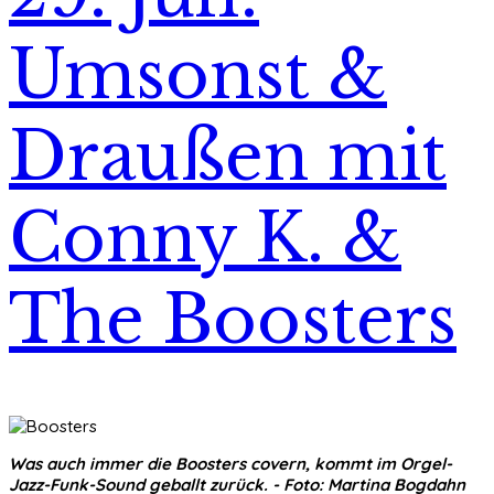
Umsonst &
Draußen mit
Conny K. &
The Boosters
Was auch immer die Boosters covern, kommt im Orgel-
Jazz-Funk-Sound geballt zurück. - Foto: Martina Bogdahn