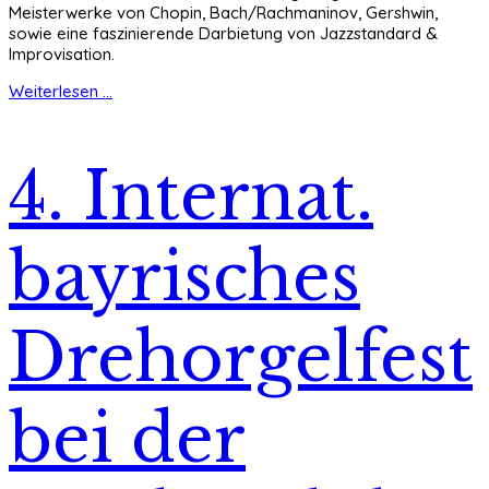
Meisterwerke von Chopin, Bach/Rachmaninov, Gershwin,
sowie eine faszinierende Darbietung von Jazzstandard &
Improvisation.
Weiterlesen ...
4. Internat.
bayrisches
Drehorgelfest
bei der