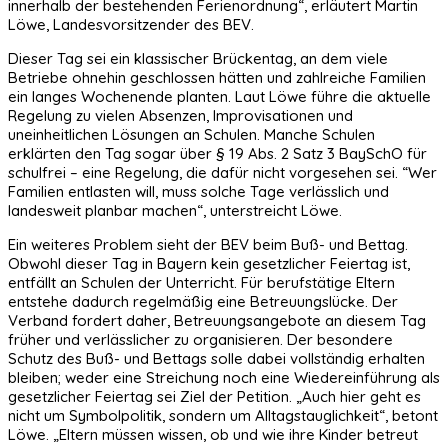
innerhalb der bestehenden Ferienordnung“, erläutert Martin
Löwe, Landesvorsitzender des BEV.
Dieser Tag sei ein klassischer Brückentag, an dem viele
Betriebe ohnehin geschlossen hätten und zahlreiche Familien
ein langes Wochenende planten. Laut Löwe führe die aktuelle
Regelung zu vielen Absenzen, Improvisationen und
uneinheitlichen Lösungen an Schulen. Manche Schulen
erklärten den Tag sogar über § 19 Abs. 2 Satz 3 BaySchO für
schulfrei – eine Regelung, die dafür nicht vorgesehen sei. “Wer
Familien entlasten will, muss solche Tage verlässlich und
landesweit planbar machen“, unterstreicht Löwe.
Ein weiteres Problem sieht der BEV beim Buß- und Bettag.
Obwohl dieser Tag in Bayern kein gesetzlicher Feiertag ist,
entfällt an Schulen der Unterricht. Für berufstätige Eltern
entstehe dadurch regelmäßig eine Betreuungslücke. Der
Verband fordert daher, Betreuungsangebote an diesem Tag
früher und verlässlicher zu organisieren. Der besondere
Schutz des Buß- und Bettags solle dabei vollständig erhalten
bleiben; weder eine Streichung noch eine Wiedereinführung als
gesetzlicher Feiertag sei Ziel der Petition. „Auch hier geht es
nicht um Symbolpolitik, sondern um Alltagstauglichkeit“, betont
Löwe. „Eltern müssen wissen, ob und wie ihre Kinder betreut