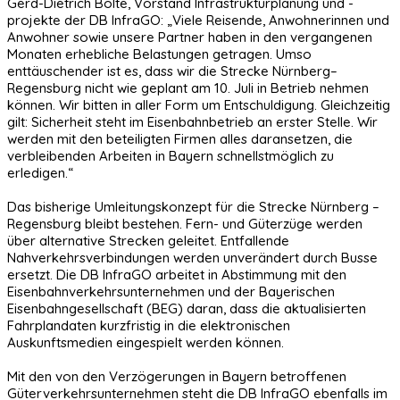
Gerd-Dietrich Bolte, Vorstand Infrastrukturplanung und -
projekte der DB InfraGO: „Viele Reisende, Anwohnerinnen und
Anwohner sowie unsere Partner haben in den vergangenen
Monaten erhebliche Belastungen getragen. Umso
enttäuschender ist es, dass wir die Strecke Nürnberg–
Regensburg nicht wie geplant am 10. Juli in Betrieb nehmen
können. Wir bitten in aller Form um Entschuldigung. Gleichzeitig
gilt: Sicherheit steht im Eisenbahnbetrieb an erster Stelle. Wir
werden mit den beteiligten Firmen alles daransetzen, die
verbleibenden Arbeiten in Bayern schnellstmöglich zu
erledigen.“
Das bisherige Umleitungskonzept für die Strecke Nürnberg –
Regensburg bleibt bestehen. Fern- und Güterzüge werden
über alternative Strecken geleitet. Entfallende
Nahverkehrsverbindungen werden unverändert durch Busse
ersetzt. Die DB InfraGO arbeitet in Abstimmung mit den
Eisenbahnverkehrsunternehmen und der Bayerischen
Eisenbahngesellschaft (BEG) daran, dass die aktualisierten
Fahrplandaten kurzfristig in die elektronischen
Auskunftsmedien eingespielt werden können.
Mit den von den Verzögerungen in Bayern betroffenen
Güterverkehrsunternehmen steht die DB InfraGO ebenfalls im