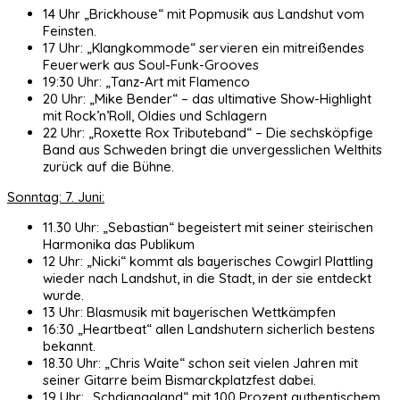
14 Uhr „Brickhouse“ mit Popmusik aus Landshut vom
Feinsten.
17 Uhr: „Klangkommode“ servieren ein mitreißendes
Feuerwerk aus Soul-Funk-Grooves
19:30 Uhr: „Tanz-Art mit Flamenco
20 Uhr: „Mike Bender“ – das ultimative Show-Highlight
mit Rock’n’Roll, Oldies und Schlagern
22 Uhr: „Roxette Rox Tributeband“ – Die sechsköpfige
Band aus Schweden bringt die unvergesslichen Welthits
zurück auf die Bühne.
Sonntag: 7. Juni:
11.30 Uhr: „Sebastian“ begeistert mit seiner steirischen
Harmonika das Publikum
12 Uhr: „Nicki“ kommt als bayerisches Cowgirl Plattling
wieder nach Landshut, in die Stadt, in der sie entdeckt
wurde.
13 Uhr: Blasmusik mit bayerischen Wettkämpfen
16:30 „Heartbeat“ allen Landshutern sicherlich bestens
bekannt.
18.30 Uhr: „Chris Waite“ schon seit vielen Jahren mit
seiner Gitarre beim Bismarckplatzfest dabei.
19 Uhr: „Schdianggland“ mit 100 Prozent authentischem