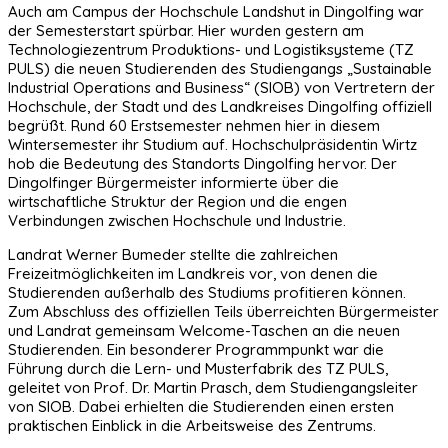
Auch am Campus der Hochschule Landshut in Dingolfing war
der Semesterstart spürbar. Hier wurden gestern am
Technologiezentrum Produktions- und Logistiksysteme (TZ
PULS) die neuen Studierenden des Studiengangs „Sustainable
Industrial Operations and Business“ (SIOB) von Vertretern der
Hochschule, der Stadt und des Landkreises Dingolfing offiziell
begrüßt. Rund 60 Erstsemester nehmen hier in diesem
Wintersemester ihr Studium auf. Hochschulpräsidentin Wirtz
hob die Bedeutung des Standorts Dingolfing hervor. Der
Dingolfinger Bürgermeister informierte über die
wirtschaftliche Struktur der Region und die engen
Verbindungen zwischen Hochschule und Industrie.
Landrat Werner Bumeder stellte die zahlreichen
Freizeitmöglichkeiten im Landkreis vor, von denen die
Studierenden außerhalb des Studiums profitieren können.
Zum Abschluss des offiziellen Teils überreichten Bürgermeister
und Landrat gemeinsam Welcome-Taschen an die neuen
Studierenden. Ein besonderer Programmpunkt war die
Führung durch die Lern- und Musterfabrik des TZ PULS,
geleitet von Prof. Dr. Martin Prasch, dem Studiengangsleiter
von SIOB. Dabei erhielten die Studierenden einen ersten
praktischen Einblick in die Arbeitsweise des Zentrums.