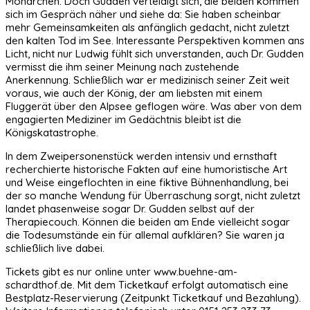
Monarchen. Doch Gudden verteidigt sich, die beiden kommen
sich im Gespräch näher und siehe da: Sie haben scheinbar
mehr Gemeinsamkeiten als anfänglich gedacht, nicht zuletzt
den kalten Tod im See. Interessante Perspektiven kommen ans
Licht, nicht nur Ludwig fühlt sich unverstanden, auch Dr. Gudden
vermisst die ihm seiner Meinung nach zustehende
Anerkennung. Schließlich war er medizinisch seiner Zeit weit
voraus, wie auch der König, der am liebsten mit einem
Fluggerät über den Alpsee geflogen wäre. Was aber von dem
engagierten Mediziner im Gedächtnis bleibt ist die
Königskatastrophe.
In dem Zweipersonenstück werden intensiv und ernsthaft
recherchierte historische Fakten auf eine humoristische Art
und Weise eingeflochten in eine fiktive Bühnenhandlung, bei
der so manche Wendung für Überraschung sorgt, nicht zuletzt
landet phasenweise sogar Dr. Gudden selbst auf der
Therapiecouch. Können die beiden am Ende vielleicht sogar
die Todesumstände ein für allemal aufklären? Sie waren ja
schließlich live dabei.
Tickets gibt es nur online unter www.buehne-am-
schardthof.de. Mit dem Ticketkauf erfolgt automatisch eine
Bestplatz-Reservierung (Zeitpunkt Ticketkauf und Bezahlung).