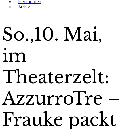
Mediadaten
Archiv
So.,10. Mai,
im
Theaterzelt:
AzzurroTre –
Frauke packt