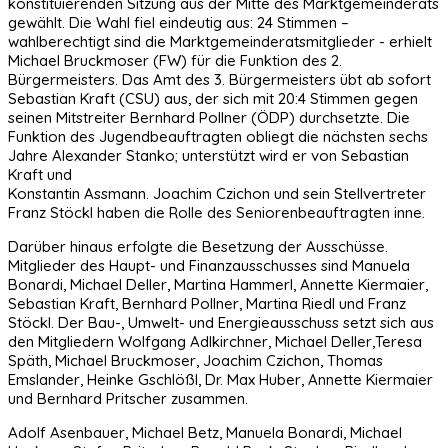
konstituierenden Sitzung aus der Mitte des Marktgemeinderats
gewählt. Die Wahl fiel eindeutig aus: 24 Stimmen –
wahlberechtigt sind die Marktgemeinderatsmitglieder - erhielt
Michael Bruckmoser (FW) für die Funktion des 2.
Bürgermeisters. Das Amt des 3. Bürgermeisters übt ab sofort
Sebastian Kraft (CSU) aus, der sich mit 20:4 Stimmen gegen
seinen Mitstreiter Bernhard Pollner (ÖDP) durchsetzte. Die
Funktion des Jugendbeauftragten obliegt die nächsten sechs
Jahre Alexander Stanko; unterstützt wird er von Sebastian
Kraft und
Konstantin Assmann. Joachim Czichon und sein Stellvertreter
Franz Stöckl haben die Rolle des Seniorenbeauftragten inne.
Darüber hinaus erfolgte die Besetzung der Ausschüsse.
Mitglieder des Haupt- und Finanzausschusses sind Manuela
Bonardi, Michael Deller, Martina Hammerl, Annette Kiermaier,
Sebastian Kraft, Bernhard Pollner, Martina Riedl und Franz
Stöckl. Der Bau-, Umwelt- und Energieausschuss setzt sich aus
den Mitgliedern Wolfgang Adlkirchner, Michael Deller,Teresa
Späth, Michael Bruckmoser, Joachim Czichon, Thomas
Emslander, Heinke Gschlößl, Dr. Max Huber, Annette Kiermaier
und Bernhard Pritscher zusammen.
Adolf Asenbauer, Michael Betz, Manuela Bonardi, Michael