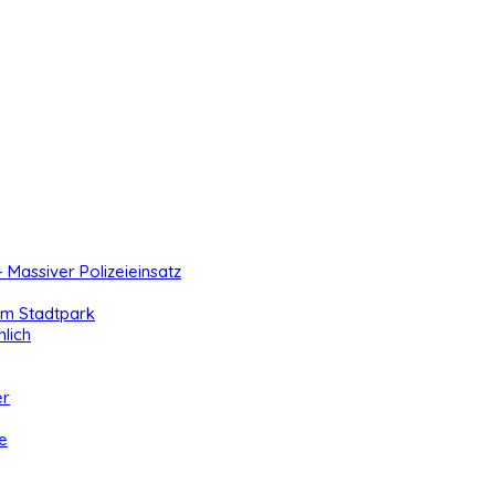
- Massiver Polizeieinsatz
 im Stadtpark
lich
er
e