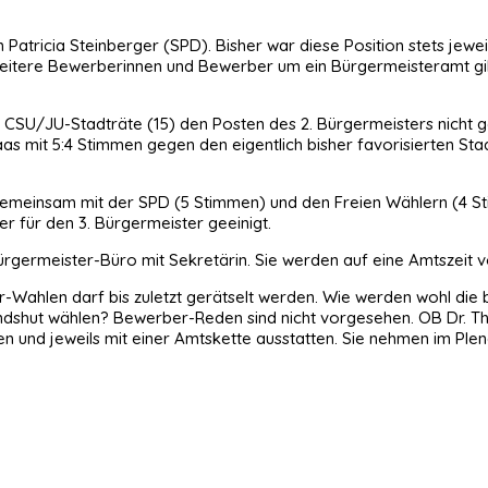
n Patricia Steinberger (SPD). Bisher war diese Position stets jew
itere Bewerberinnen und Bewerber um ein Bürgermeisteramt gibt,
die CSU/JU-Stadträte (15) den Posten des 2. Bürgermeisters nicht
aas mit 5:4 Stimmen gegen den eigentlich bisher favorisierten St
gemeinsam mit der SPD (5 Stimmen) und den Freien Wählern (4 St
 für den 3. Bürgermeister geeinigt.
ürgermeister-Büro mit Sekretärin. Sie werden auf eine Amtszeit 
Wahlen darf bis zuletzt gerätselt werden. Wie werden wohl die b
ndshut wählen? Bewerber-Reden sind nicht vorgesehen. OB Dr. Tho
 und jeweils mit einer Amtskette ausstatten. Sie nehmen im Plen