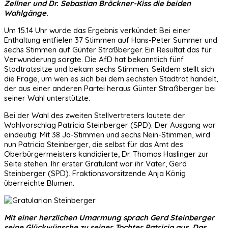
Zellner und Dr. Sebastian Bröckner-Kiss die beiden
Wahlgänge.
Um 15.14 Uhr wurde das Ergebnis verkündet: Bei einer
Enthaltung entfielen 37 Stimmen auf Hans-Peter Summer und
sechs Stimmen auf Günter Straßberger. Ein Resultat das für
Verwunderung sorgte. Die AfD hat bekanntlich fünf
Stadtratssitze und bekam sechs Stimmen. Seitdem stellt sich
die Frage, um wen es sich bei dem sechsten Stadtrat handelt,
der aus einer anderen Partei heraus Günter Straßberger bei
seiner Wahl unterstützte.
Bei der Wahl des zweiten Stellvertreters lautete der
Wahlvorschlag Patricia Steinberger (SPD). Der Ausgang war
eindeutig: Mit 38 Ja-Stimmen und sechs Nein-Stimmen, wird
nun Patricia Steinberger, die selbst für das Amt des
Oberbürgermeisters kandidierte, Dr. Thomas Haslinger zur
Seite stehen. Ihr erster Gratulant war ihr Vater, Gerd
Steinberger (SPD). Fraktionsvorsitzende Anja König
überreichte Blumen.
Mit einer herzlichen Umarmung sprach Gerd Steinberger
seine Glückwünsche zu seiner Tochter Patricia aus. Das