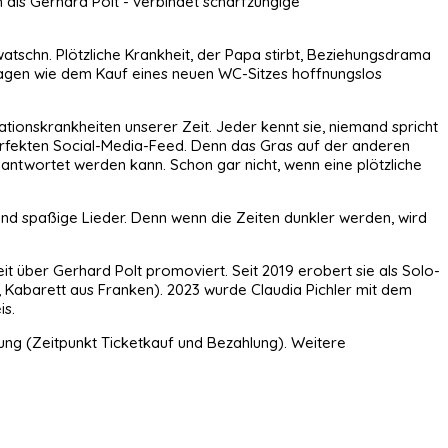
n als Gerhard Polt - verbindet scharfzüngige
tschn. Plötzliche Krankheit, der Papa stirbt, Beziehungsdrama
fragen wie dem Kauf eines neuen WC-Sitzes hoffnungslos
ationskrankheiten unserer Zeit. Jeder kennt sie, niemand spricht
erfekten Social-Media-Feed. Denn das Gras auf der anderen
beantwortet werden kann. Schon gar nicht, wenn eine plötzliche
und spaßige Lieder. Denn wenn die Zeiten dunkler werden, wird
t über Gerhard Polt promoviert. Seit 2019 erobert sie als Solo-
, Kabarett aus Franken). 2023 wurde Claudia Pichler mit dem
is.
ung (Zeitpunkt Ticketkauf und Bezahlung). Weitere