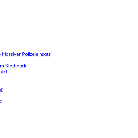
- Massiver Polizeieinsatz
 im Stadtpark
lich
er
e