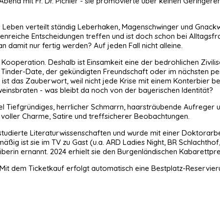
bend mit Fr. Dr. Pichler - sie promovierte über keinen Geringere
s Leben verteilt ständig Leberhaken, Magenschwinger und Gnackwa
enreiche Entscheidungen treffen und ist doch schon bei Alltags
 damit nur fertig werden? Auf jeden Fall nicht alleine.
Kooperation. Deshalb ist Einsamkeit eine der bedrohlichen Zivilis
n Tinder-Date, der gekündigten Freundschaft oder im nächsten p
z ist das Zauberwort, weil nicht jede Krise mit einem Konterbier 
hweinsbraten - was bleibt da noch von der bayerischen Identität?
iel Tiefgründiges, herrlicher Schmarrn, haarsträubende Aufreger 
voller Charme, Satire und treffsicherer Beobachtungen.
studierte Literaturwissenschaften und wurde mit einer Doktorarbei
äßig ist sie im TV zu Gast (u.a. ARD Ladies Night, BR Schlachthof
erin ernannt. 2024 erhielt sie den Burgenländischen Kabarettpre
Mit dem Ticketkauf erfolgt automatisch eine Bestplatz-Reservier