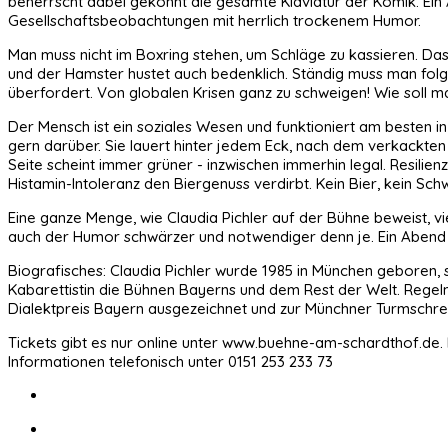
beherrscht dabei gekonnt die gesamte Klaviatur der Komik. Ein A
Gesellschaftsbeobachtungen mit herrlich trockenem Humor.
Man muss nicht im Boxring stehen, um Schläge zu kassieren. Da
und der Hamster hustet auch bedenklich. Ständig muss man folg
überfordert. Von globalen Krisen ganz zu schweigen! Wie soll man
Der Mensch ist ein soziales Wesen und funktioniert am besten in 
gern darüber. Sie lauert hinter jedem Eck, nach dem verkackte
Seite scheint immer grüner - inzwischen immerhin legal. Resilien
Histamin-Intoleranz den Biergenuss verdirbt. Kein Bier, kein Sc
Eine ganze Menge, wie Claudia Pichler auf der Bühne beweist, v
auch der Humor schwärzer und notwendiger denn je. Ein Abend 
Biografisches: Claudia Pichler wurde 1985 in München geboren, 
Kabarettistin die Bühnen Bayerns und dem Rest der Welt. Regelm
Dialektpreis Bayern ausgezeichnet und zur Münchner Turmschreib
Tickets gibt es nur online unter www.buehne-am-schardthof.de. 
Informationen telefonisch unter 0151 253 233 73