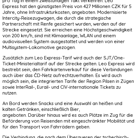
pro Tag in einem zweistündigen Takt verkehren. Leo
Express hat den günstigsten Preis von 427 Millionen CZK für 5
Jahre, ohne Infrastrukturkosten, angeboten. Modernisierte
Intercity-Reisezugwagen, die durch die strategische
Partnerschaft mit Renfe gesichert wurden, werden auf der
Strecke eingesetzt. Sie erreichen eine Höchstgeschwindigkeit
von 200 km/h, sind mit Klimaanlage, WLAN und einem
audiovisuellen System ausgestattet und werden von einer
Multisystem-Lokomotive gezogen.
Zusätzlich zum Leo Express-Tarif wird auch der SJT/One-
Ticket-Ministerialtarif auf der Strecke gelten. Leo Express wird
bestrebt sein, den Fahrkartenverkauf für diese Verbindungen
auch über das ČD-Netz aufrechtzuerhalten. Es wird auch
möglich sein, die integrierten Tarife der Region Pilsen in Zügen
sowie InterRail-, Eurail- und CIV-internationale Tickets zu
nutzen.
An Bord werden Snacks und eine Auswahl an heißen und
kalten Getränken, einschließlich Bier,
angeboten. Darüber hinaus wird es auch Plätze im Zug für die
Beförderung von Reisenden mit eingeschränkter Mobilität und
für den Transport von Fahrrädern geben.
Die Verbindung, die nach dem Überqueren der tschechisch-