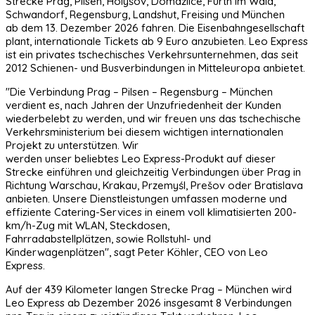
Strecke Prag, Pilsen, Holýšov, Domažlice, Furth im Wald,
Schwandorf, Regensburg, Landshut, Freising und München
ab dem 13. Dezember 2026 fahren. Die Eisenbahngesellschaft
plant, internationale Tickets ab 9 Euro anzubieten. Leo Express
ist ein privates tschechisches Verkehrsunternehmen, das seit
2012 Schienen- und Busverbindungen in Mitteleuropa anbietet.
"Die Verbindung Prag – Pilsen – Regensburg – München
verdient es, nach Jahren der Unzufriedenheit der Kunden
wiederbelebt zu werden, und wir freuen uns das tschechische
Verkehrsministerium bei diesem wichtigen internationalen
Projekt zu unterstützen. Wir
werden unser beliebtes Leo Express-Produkt auf dieser
Strecke einführen und gleichzeitig Verbindungen über Prag in
Richtung Warschau, Krakau, Przemyśl, Prešov oder Bratislava
anbieten. Unsere Dienstleistungen umfassen moderne und
effiziente Catering-Services in einem voll klimatisierten 200-
km/h-Zug mit WLAN, Steckdosen,
Fahrradabstellplätzen, sowie Rollstuhl- und
Kinderwagenplätzen", sagt Peter Köhler, CEO von Leo
Express.
Auf der 439 Kilometer langen Strecke Prag – München wird
Leo Express ab Dezember 2026 insgesamt 8 Verbindungen