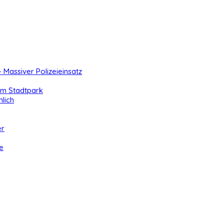
- Massiver Polizeieinsatz
 im Stadtpark
lich
er
e