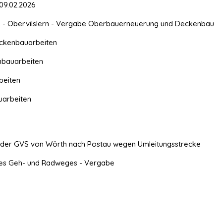
09.02.2026
slern - Obervilslern - Vergabe Oberbauerneuerung und Deckenbau
eckenbauarbeiten
nbauarbeiten
beiten
uarbeiten
ng der GVS von Wörth nach Postau wegen Umleitungsstrecke
eines Geh- und Radweges - Vergabe