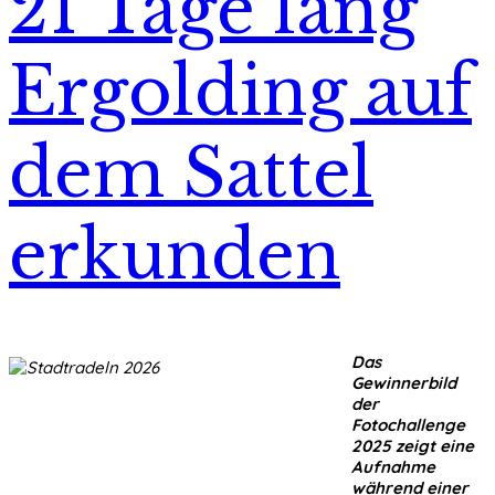
21 Tage lang
Ergolding auf
dem Sattel
erkunden
Das
Gewinnerbild
der
Fotochallenge
2025 zeigt eine
Aufnahme
während einer