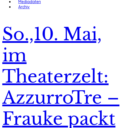
Mediadaten
Archiv
So.,10. Mai,
im
Theaterzelt:
AzzurroTre –
Frauke packt