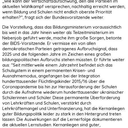
„Wie kann der Wirtschaftsaufschwung, den alle Parteien im
aktuellen Wahlkampf versprechen, nachhaltig erreicht werden,
wenn Bildung und Schulen nicht endlich oberste Priorität
erhalten?“, fragt sich der Bundesvorsitzende weiter.
Die Vorstellung, dass das Bildungsministerium voraussichtlich
bis weit in das Jahr hinein weiter als Teilzeitministerium im
Nebenjob geführt werde, mache ihm große Sorgen, betonte
der BIDS-Vorsitzende. Er vermisse ein von allen
demokratischen Parteien getragenes Aufbruchsignal, dass
2025 und die folgenden Jahre im Zeichen eines großen
bildungspolitischen Aufbruchs stehen müssten. Er führte weiter
aus: "Seit mittlerweile einem Jahrzehnt befindet sich das
Schulsystem in einem permanenten Krisen- und
Ausnahmemodus, angefangen bei der Integration
hunderttausender Flüchtlingskinder 2015/16 über die
Coronapandemie bis hin zur Herausforderung der Schulen
durch die Aufnahme wiederum hunderttausender ukrainischer
Schülerinnen und Schüler. Diese permanente Überforderung
von Lehrkräften und Schulen, verstärkt durch
Lehrkräftemangel und Unterfinanzierung, hat die Kernanliegen
guter Bildungspolitik leider zu stark in den Hintergrund treten
lassen. Die Auswirkungen auf die Lernerfolge dokumentieren
die aktuellen Lernstudien. Kernanliegen sind guter,