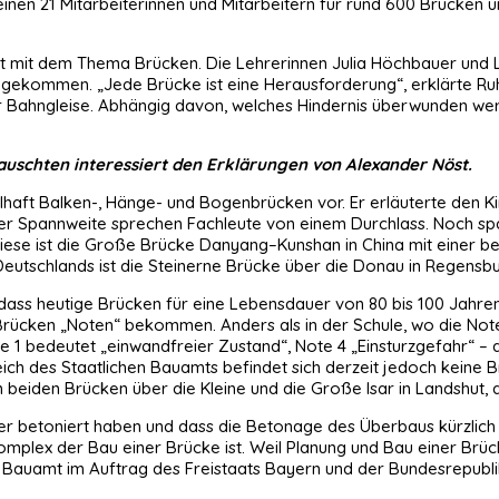
seinen 21 Mitarbeiterinnen und Mitarbeitern für rund 600 Brücke
cht mit dem Thema Brücken. Die Lehrerinnen Julia Höchbauer und L
gekommen. „Jede Brücke ist eine Herausforderung“, erklärte Ruhl
r Bahngleise. Abhängig davon, welches Hindernis überwunden wer
 lauschten interessiert den Erklärungen von Alexander Nöst.
ielhaft Balken-, Hänge- und Bogenbrücken vor. Er erläuterte den 
er Spannweite sprechen Fachleute von einem Durchlass. Noch spa
iese ist die Große Brücke Danyang–Kunshan in China mit einer b
eutschlands ist die Steinerne Brücke über die Donau in Regensbur
dass heutige Brücken für eine Lebensdauer von 80 bis 100 Jahre
Brücken „Noten“ bekommen. Anders als in der Schule, wo die Not
te 1 bedeutet „einwandfreier Zustand“, Note 4 „Einsturzgefahr“ –
ich des Staatlichen Bauamts befindet sich derzeit jedoch keine B
beiden Brücken über die Kleine und die Große Isar in Landshut,
ser betoniert haben und dass die Betonage des Überbaus kürzlich
mplex der Bau einer Brücke ist. Weil Planung und Bau einer Brück
he Bauamt im Auftrag des Freistaats Bayern und der Bundesrepublik