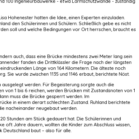
n und 100 Ingenieurbauwerke - etwa Lärmschutzwände - zuständig
isa Hohenester hatten die Idee, einen Experten einzuladen.
and den Schülerinnen und Schülern. Schließlich gebe es nicht
den soll und welche Bedingungen vor Ort herrschen, braucht es
Kindern auch, dass eine Brücke mindestens zwei Meter lang sein
nnender fanden die Drittklässler die Frage nach der längsten
eeindruckenden Länge von 164 Kilometern. Die älteste noch
g. Sie wurde zwischen 1135 und 1146 erbaut, berichtete Nöst.
n ausgelegt werden. Für Begeisterung sorgte auch die
en von 1 bis 6 reichen, werden Brücken mit Zustandsnoten von 1
 dann muss die Brücke gesperrt werden. Im
rücke in einem derart schlechten Zustand. Ruhland berichtete
 die nacheinander neugebaut werden.
 20 Stunden am Stück gedauert hat. Die Schülerinnen und
e oft Jahre dauern, wollten die Kinder zum Abschluss wissen,
 Deutschland baut – also für alle.