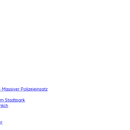
- Massiver Polizeieinsatz
 im Stadtpark
lich
er