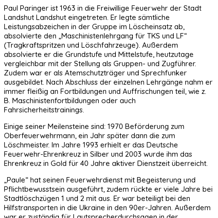
Paul Paringer ist 1963 in die Freiwillige Feuerwehr der Stadt
Landshut Landshut eingetreten. Er legte sämtliche
Leistungsabzeichen in der Gruppe im Löscheinsatz ab,
absolvierte den „Maschinistenlehrgang für TKS und LF“
(Tragkraftspritzen und Löschfahrzeuge). Außerdem
absolvierte er die Grundstufe und Mittelstufe, heutzutage
vergleichbar mit der Stellung als Gruppen- und Zugführer.
Zudem war er als Atemschutzträger und Sprechfunker
ausgebildet. Nach Abschluss der einzelnen Lehrgänge nahm er
immer fleißig an Fortbildungen und Auffrischungen teil, wie z.
B. Maschinistenfortbildungen oder auch
Fahrsicherheitstrainings.
Einige seiner Meilensteine sind: 1970 Beförderung zum
Oberfeuerwehrmann, ein Jahr später dann die zum
Löschmeister. Im Jahre 1993 erhielt er das Deutsche
Feuerwehr-Ehrenkreuz in Silber und 2003 wurde ihm das
Ehrenkreuz in Gold für 40 Jahre aktiver Dienstzeit überreicht.
„Paule“ hat seinen Feuerwehrdienst mit Begeisterung und
Pflichtbewusstsein ausgeführt, zudem rückte er viele Jahre bei
Stadtlöschzügen 1 und 2 mit aus. Er war beteiligt bei den
Hilfstransporten in die Ukraine in den 90er-Jahren. Außerdem
war er zuständig für Lautsprecherdurchsagen in der